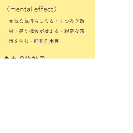
（mental effect）
​元気な気持ちになる・くつろぎ効
果・笑う機会が増える・親密な感
情を生む・回想作用等
​◆生理的効果
（physiological effect）
​病気の回復を助ける・刺激やリラ
ックス効果・血圧やコレステロー
ル値の低下・運動の機会が増え
る・楽しんでリハビリテーション
ができる。