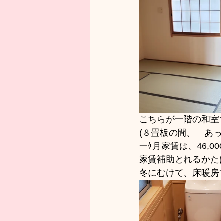
こちらが一階の和室
(８畳板の間、　あっ
一ｹ月家賃は、46,00
家賃補助とれるかたは
冬にむけて、床暖房