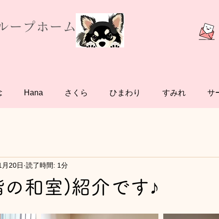
グループホーム
念
Hana
さくら
ひまわり
すみれ
サ
1月20日
読了時間: 1分
階の和室)紹介です♪