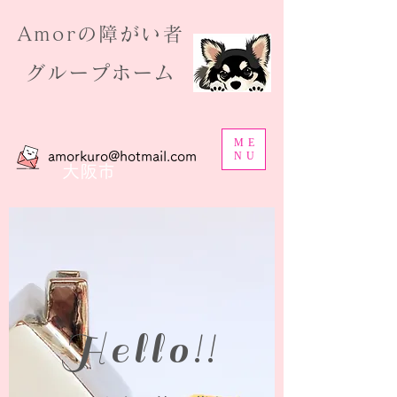
​Amorの障がい者
グループホーム
ME
amorkuro@hotmail.com
NU
大阪市
Hello!!