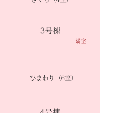
3号棟
​満室
​ひまわり（6室）
4号棟
​体験入居中